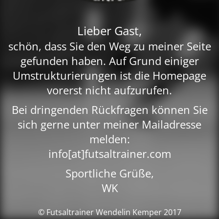
Lieber Gast,
schön, dass Sie den Weg zu meiner Seite
gefunden haben. Auf Grund einiger
Umstrukturierungen ist die Homepage
vorerst nicht aufzurufen.
Bei dringenden Rückfragen können Sie
sich gerne unter meiner Mailadresse
melden:
info[at]futsaltrainer.com
Sportliche Grüße,
WK
© Futsaltrainer Wendelin Kemper 2017