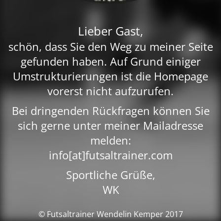
Lieber Gast,
schön, dass Sie den Weg zu meiner Seite
gefunden haben. Auf Grund einiger
Umstrukturierungen ist die Homepage
vorerst nicht aufzurufen.
Bei dringenden Rückfragen können Sie
sich gerne unter meiner Mailadresse
melden:
info[at]futsaltrainer.com
Sportliche Grüße,
WK
© Futsaltrainer Wendelin Kemper 2017