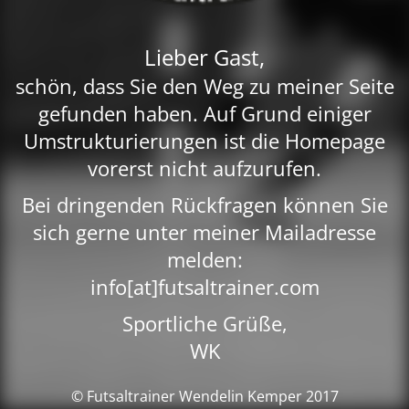
Lieber Gast,
schön, dass Sie den Weg zu meiner Seite
gefunden haben. Auf Grund einiger
Umstrukturierungen ist die Homepage
vorerst nicht aufzurufen.
Bei dringenden Rückfragen können Sie
sich gerne unter meiner Mailadresse
melden:
info[at]futsaltrainer.com
Sportliche Grüße,
WK
© Futsaltrainer Wendelin Kemper 2017