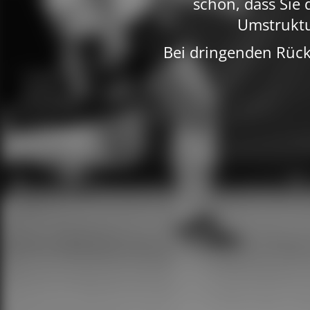
schön, dass Sie
Umstruktu
Bei dringenden Rück