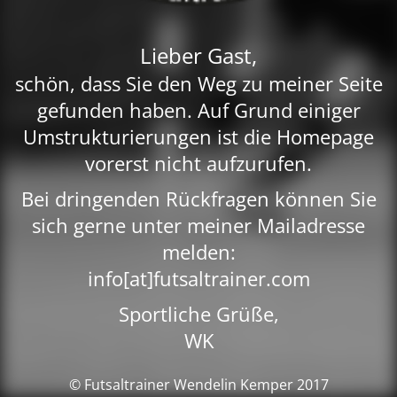
Lieber Gast,
schön, dass Sie den Weg zu meiner Seite
gefunden haben. Auf Grund einiger
Umstrukturierungen ist die Homepage
vorerst nicht aufzurufen.
Bei dringenden Rückfragen können Sie
sich gerne unter meiner Mailadresse
melden:
info[at]futsaltrainer.com
Sportliche Grüße,
WK
© Futsaltrainer Wendelin Kemper 2017