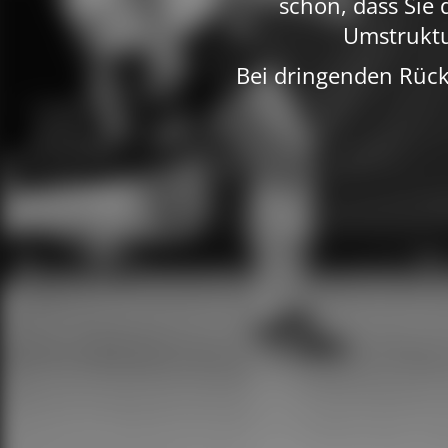
schön, dass Sie
Umstruktu
Bei dringenden Rück