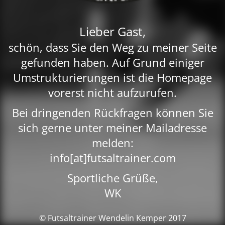
Lieber Gast,
schön, dass Sie den Weg zu meiner Seite
gefunden haben. Auf Grund einiger
Umstrukturierungen ist die Homepage
vorerst nicht aufzurufen.
Bei dringenden Rückfragen können Sie
sich gerne unter meiner Mailadresse
melden:
info[at]futsaltrainer.com
Sportliche Grüße,
WK
© Futsaltrainer Wendelin Kemper 2017